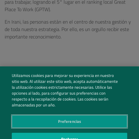
para trabajar, logrando el 5° lugar en el ranking local Great
Place To Work (GPTW).
En Irani, las personas están en el centro de nuestra gestión y
de toda nuestra estrategia. Por ello, es un orgullo recibir este
importante reconocimiento.
Utilizamos cookies para mejorar su experiencia en nuestro
sitio web. Al utilizar este sitio web, acepta automáticamente
la utilización cookies estrictamente necesarias. Utilice las
opciones al lado, para configurar sus preferencias con
respecto a la recopilación de cookies. Las cookies serán
almacenadas por un año.
Preferencias
Sigue nuestras redes sociales