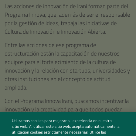
Las acciones de innovación de Irani forman parte del
Programa Innova, que, además de ser el responsable
por la gestión de ideas, trabaja las iniciativas de
Cultura de Innovación e Innovación Abierta.
Entre las acciones de ese programa de
estructuración están la capacitación de nuestros
equipos para el fortalecimiento de la cultura de
innovación y la relación con startups, universidades y
otras instituciones en el concepto de actitud
ampliada.
Con el Programa Innova Irani, buscamos incentivar la
innovación y la creatividad para que todos puedan
destacarse e incrementar los resultados.
Utilizamos cookies para mejorar su experiencia en nuestro
sitio web. Al utilizar este sitio web, acepta automáticamente la
utilización cookies estrictamente necesarias. Utilice las