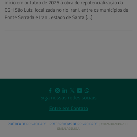
início em outubro de 2025 à obra de repotencialização da
CGH São Luiz, localizada no rio Irani, entre os municípios de
Ponte Serrada e Irani, estado de Santa […]
Siga nossas redes sociais
Entre em Contato
POLÍTICA DE PRIVACIDADE
PREFERÊNCIAS DE PRIVACIDADE
|
| ©2026 IRANI PAPEL E
EMBALAGEM S.A.