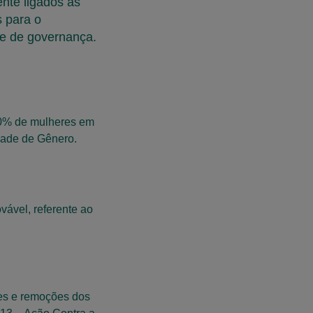
nte ligados às
 para o
 e de governança.
30% de mulheres em
dade de Gênero.
vável, referente ao
es e remoções dos