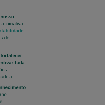
 nosso
a iniciativa
tabilidade
es de
fortalecer
entivar toda
ções
cadeia.
nhecimento
ano
de