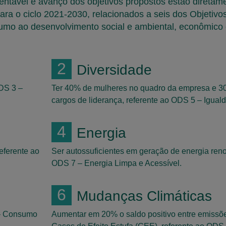
tável e avanço dos objetivos propostos estão diretame
o ciclo 2021-2030, relacionados a seis dos Objetivos
umo ao desenvolvimento social e ambiental, econômico
2
Diversidade
ODS 3 –
Ter 40% de mulheres no quadro da empresa e 
cargos de liderança, referente ao ODS 5 – Igual
4
Energia
eferente ao
Ser autossuficientes em geração de energia reno
ODS 7 – Energia Limpa e Acessível.
6
Mudanças Climáticas
2 – Consumo
Aumentar em 20% o saldo positivo entre emissõ