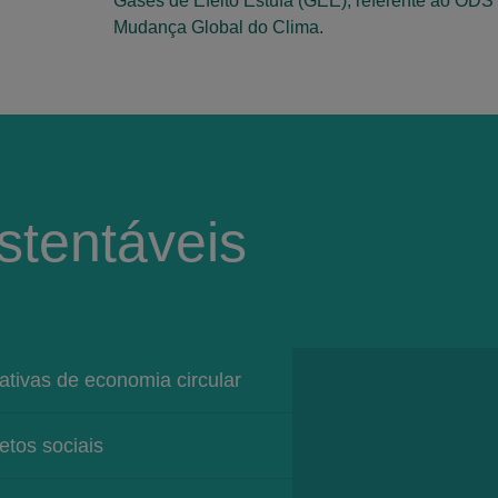
Gases de Efeito Estufa (GEE), referente ao ODS
Mudança Global do Clima.
stentáveis
iativas de economia circular
etos sociais