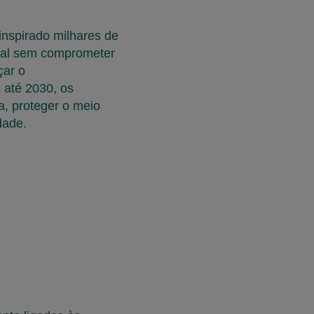
nspirado milhares de
tual sem comprometer
çar o
 até 2030, os
, proteger o meio
dade.