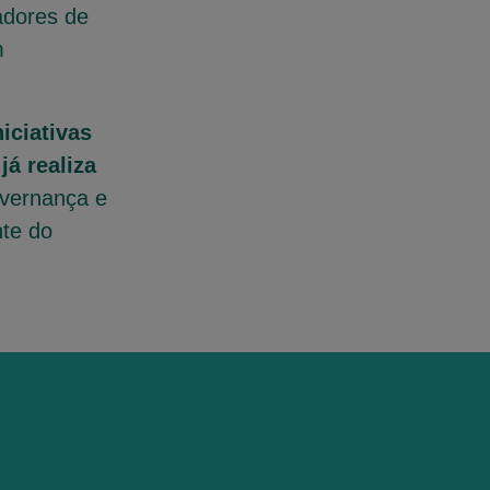
adores de
m
iciativas
já realiza
overnança e
nte do