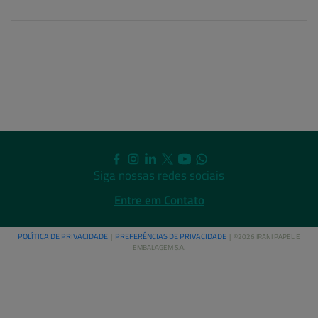
Siga nossas redes sociais
Entre em Contato
POLÍTICA DE PRIVACIDADE
PREFERÊNCIAS DE PRIVACIDADE
|
| ©2026 IRANI PAPEL E
EMBALAGEM S.A.