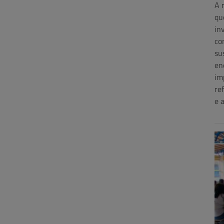
A 
qu
in
co
su
en
im
re
e 