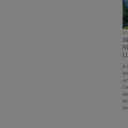
NO
I
R
L
A 
Am
ju
Ca
ob
lo
Se