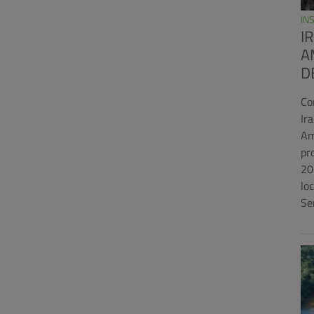
IN
I
A
D
Co
Ir
Am
pr
20
lo
Se