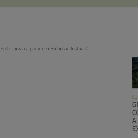
L
 de carvão a partir de resíduos industriais”
SU
G
C
A
E