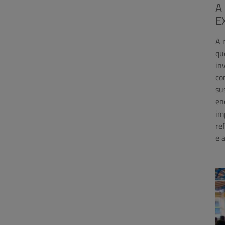
A
E
A 
qu
in
co
su
en
im
re
e 