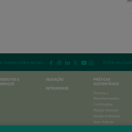
Se
a nossas redes sociais
Entre em Cont
PRODUTOS E
INOVAÇÃO
PRÁTICAS
ERVIÇOS
SUSTENTÁVEIS
INTEGRIDADE
Prêmios e
Reconhecimentos
Certificações
Manejo Florestal
Gestão Ambiental
Boas Práticas
RELATÓRIOS ANUAIS