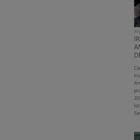
IN
I
A
D
Co
Ir
Am
pr
20
lo
Se