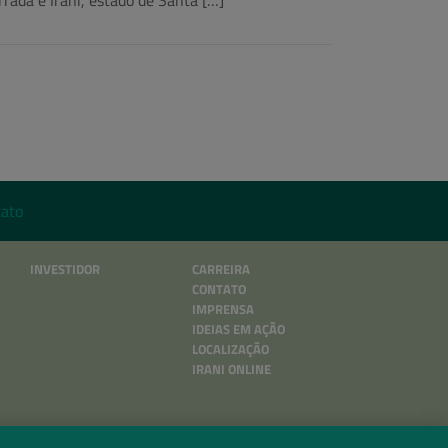
rrada e Irani, estado de Santa […]
ato
INVESTIDOR
CARREIRA
CONTATO
IMPRENSA
IDEIAS EM AÇÃO
LOCALIZAÇÃO
IRANI ONLINE