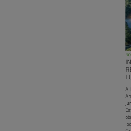
NO
I
R
L
A 
Am
ju
Ca
ob
lo