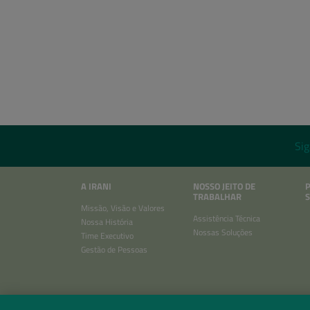
Sig
A IRANI
NOSSO JEITO DE
TRABALHAR
S
Missão, Visão e Valores
Assistência Técnica
Nossa História
Nossas Soluções
Time Executivo
Gestão de Pessoas