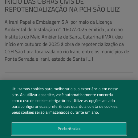
INÍCIO DAS OBRAS CIVIS DE
REPOTENCIALIZAÇÃO NA PCH SÃO LUIZ
A Irani Papel e Embalagem S.A. por meio da Licença
Ambiental de Instalação n° 1607/2025 emitida junto ao
Instituto do Meio Ambiente de Santa Catarina (IMA), deu
início em outubro de 2025 à obra de repotencialização da
CGH São Luiz, localizada no rio Irani, entre os municípios de
Ponte Serrada e Irani, estado de Santa […]
Utilizamos cookies para melhorar a sua experiência em nosso
site. Ao utilizar esse site, você automaticamente concorda
com o uso de cookies obrigatórios. Utilize as opções ao lado
para configurar suas preferências quanto à coleta de cookies.
Seus cookies serão armazenados durante um ano.
Preferências