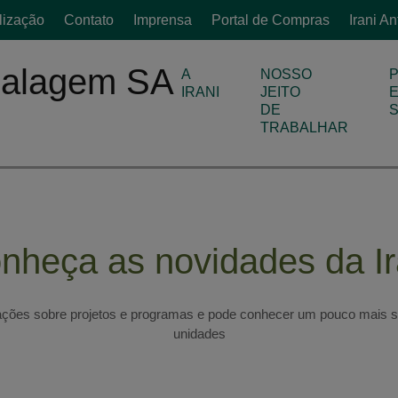
lização
Contato
Imprensa
Portal de Compras
Irani A
A
NOSSO
IRANI
JEITO
DE
TRABALHAR
nheça as novidades da Ir
ações sobre projetos e programas e pode conhecer um pouco mais s
unidades