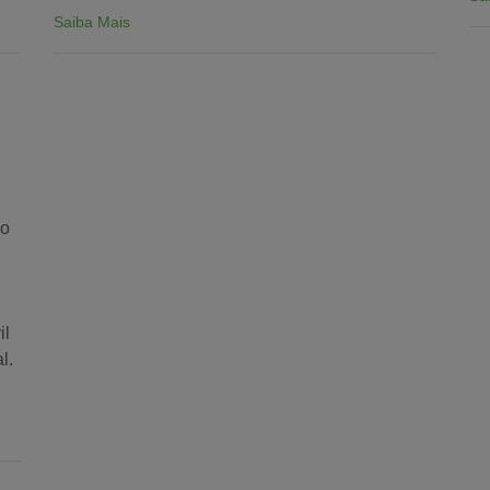
Saiba Mais
mo
il
l.