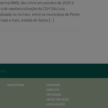
tarina (IMA), deu início em outubro de 2025 à
ra de repotencialização da CGH São Luiz,
calizada no rio Irani, entre os municípios de Ponte
rrada e Irani, estado de Santa […]
ato
INVESTIDOR
CARREIRA
CONTATO
IMPRENSA
IDEIAS EM AÇÃO
LOCALIZAÇÃO