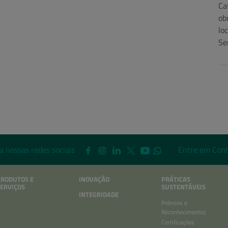
Ca
ob
lo
Se
a nossas redes sociais
Entre em Cont
PRODUTOS E
INOVAÇÃO
PRÁTICAS
ERVIÇOS
SUSTENTÁVEIS
INTEGRIDADE
Prêmios e
Reconhecimentos
Certificações