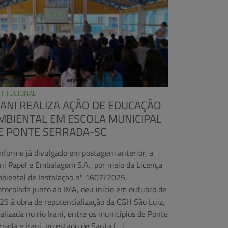
STITUCIONAL
RANI REALIZA AÇÃO DE EDUCAÇÃO
MBIENTAL EM ESCOLA MUNICIPAL
E PONTE SERRADA-SC
nforme já divulgado em postagem anterior, a
ani Papel e Embalagem S.A., por meio da Licença
biental de Instalação nº 1607/2025,
otocolada junto ao IMA, deu início em outubro de
25 à obra de repotencialização da CGH São Luiz,
calizada no rio Irani, entre os municípios de Ponte
rrada e Irani, no estado de Santa […]