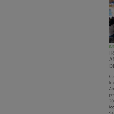
IN
I
A
D
Co
Ir
Am
pr
20
lo
Se