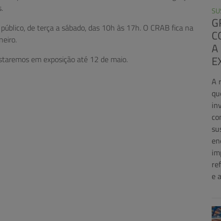
.
SU
G
o público, de terça a sábado, das 10h às 17h. O CRAB fica na
C
neiro.
A
E
 Estaremos em exposição até 12 de maio.
A 
qu
in
co
su
en
im
re
e 