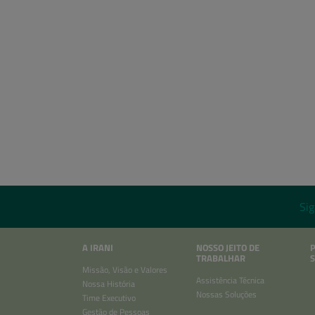
Sig
A IRANI
NOSSO JEITO DE
TRABALHAR
S
Missão, Visão e Valores
Assistência Técnica
Nossa História
Nossas Soluções
Time Executivo
Gestão de Pessoas