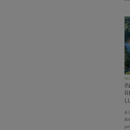
NO
I
R
L
A 
Am
ju