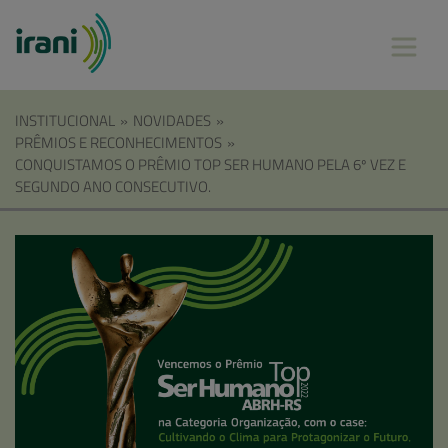
INSTITUCIONAL
»
NOVIDADES
»
PRÊMIOS E RECONHECIMENTOS
»
CONQUISTAMOS O PRÊMIO TOP SER HUMANO PELA 6º VEZ E
SEGUNDO ANO CONSECUTIVO.