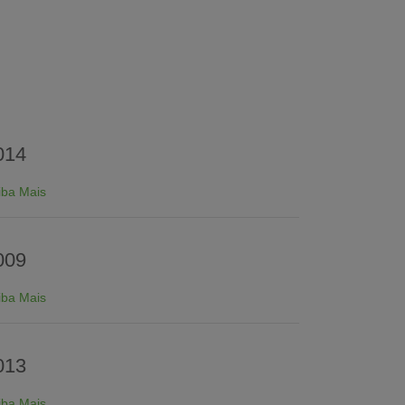
014
iba Mais
009
iba Mais
013
iba Mais