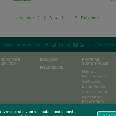
« Anterior
1
2
3
4
5
…
7
Próximo »
 nossas redes sociais
Entre em Co
PRODUTOS E
INOVAÇÃO
PRÁTICAS
SERVIÇOS
SUSTENTÁVEIS
INTEGRIDADE
Prêmios e
Reconhecimentos
Certificações
Manejo Florestal
Gestão Ambiental
Boas Práticas
RELATÓRIOS
ANUAIS
utilizar esse site, você automaticamente concorda