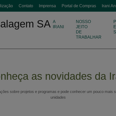
lização
Contato
Imprensa
Portal de Compras
Irani A
A
NOSSO
IRANI
JEITO
DE
TRABALHAR
nheça as novidades da Ir
ações sobre projetos e programas e pode conhecer um pouco mais s
unidades