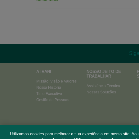
Siga
A IRANI
NOSSO JEITO DE
TRABALHAR
Missão, Visão e Valores
Assistência Técnica
Nossa História
Nossas Soluções
Time Executivo
Gestão de Pessoas
Utilizamos cookies para melhorar a sua experiência em nosso site. Ao 