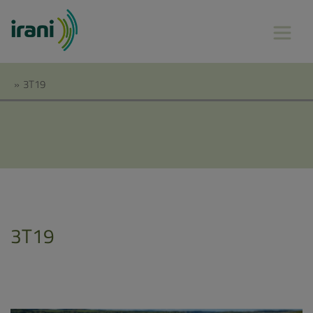
»
3T19
3T19