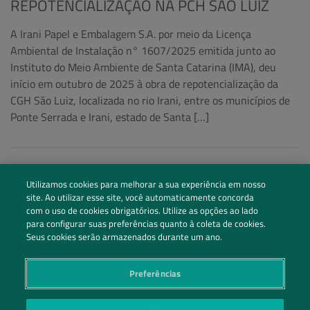
REPOTENCIALIZAÇÃO NA PCH SÃO LUIZ
A Irani Papel e Embalagem S.A. por meio da Licença
Ambiental de Instalação n° 1607/2025 emitida junto ao
Instituto do Meio Ambiente de Santa Catarina (IMA), deu
início em outubro de 2025 à obra de repotencialização da
CGH São Luiz, localizada no rio Irani, entre os municípios de
Ponte Serrada e Irani, estado de Santa […]
Utilizamos cookies para melhorar a sua experiência em nosso
site. Ao utilizar esse site, você automaticamente concorda
com o uso de cookies obrigatórios. Utilize as opções ao lado
para configurar suas preferências quanto à coleta de cookies.
Seus cookies serão armazenados durante um ano.
Preferências
Siga nossas redes sociais