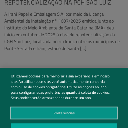
REPOTENCIALIZAÇÃO NA PCH SÃO LUIZ
A Irani Papel e Embalagem S.A. por meio da Licença
Ambiental de Instalação n° 1607/2025 emitida junto ao
Instituto do Meio Ambiente de Santa Catarina (IMA), deu
início em outubro de 2025 à obra de repotencialização da
CGH São Luiz, localizada no rio Irani, entre os municípios de
Ponte Serrada e Irani, estado de Santa […]
Utilizamos cookies para melhorar a sua experiência em nosso
site. Ao utilizar esse site, você automaticamente concorda
com o uso de cookies obrigatórios. Utilize as opções ao lado
para configurar suas preferências quanto à coleta de cookies.
Seus cookies serão armazenados durante um ano.
Preferências
Siga nossas redes sociais