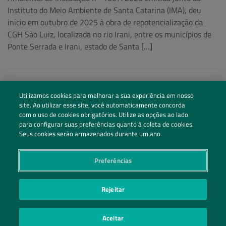
Instituto do Meio Ambiente de Santa Catarina (IMA), deu
início em outubro de 2025 à obra de repotencialização da
CGH São Luiz, localizada no rio Irani, entre os municípios de
Ponte Serrada e Irani, estado de Santa […]
Utilizamos cookies para melhorar a sua experiência em nosso
site. Ao utilizar esse site, você automaticamente concorda
com o uso de cookies obrigatórios. Utilize as opções ao lado
para configurar suas preferências quanto à coleta de cookies.
Seus cookies serão armazenados durante um ano.
Preferências
Siga nossas redes sociais
Rejeitar
Entre em Contato
Aceitar
POLÍTICA DE PRIVACIDADE
PREFERÊNCIAS DE PRIVACIDADE
|
| ©2026 IRANI PAPEL E