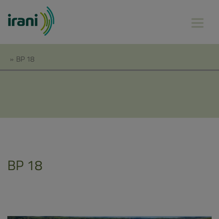
»
BP 18
BP 18