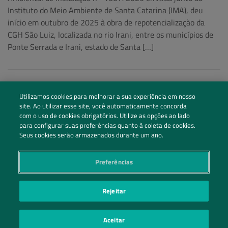
Instituto do Meio Ambiente de Santa Catarina (IMA), deu
início em outubro de 2025 à obra de repotencialização da
CGH São Luiz, localizada no rio Irani, entre os municípios de
Ponte Serrada e Irani, estado de Santa […]
Utilizamos cookies para melhorar a sua experiência em nosso
site. Ao utilizar esse site, você automaticamente concorda
com o uso de cookies obrigatórios. Utilize as opções ao lado
para configurar suas preferências quanto à coleta de cookies.
Seus cookies serão armazenados durante um ano.
Preferências
Siga nossas redes sociais
Rejeitar
Entre em Contato
Aceitar
POLÍTICA DE PRIVACIDADE
PREFERÊNCIAS DE PRIVACIDADE
|
| ©2026 IRANI PAPEL E