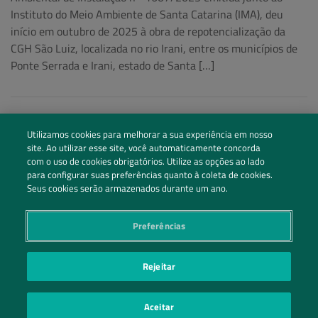
Instituto do Meio Ambiente de Santa Catarina (IMA), deu
início em outubro de 2025 à obra de repotencialização da
CGH São Luiz, localizada no rio Irani, entre os municípios de
Ponte Serrada e Irani, estado de Santa […]
Utilizamos cookies para melhorar a sua experiência em nosso
site. Ao utilizar esse site, você automaticamente concorda
com o uso de cookies obrigatórios. Utilize as opções ao lado
para configurar suas preferências quanto à coleta de cookies.
Seus cookies serão armazenados durante um ano.
Preferências
Siga nossas redes sociais
Rejeitar
Entre em Contato
Aceitar
POLÍTICA DE PRIVACIDADE
PREFERÊNCIAS DE PRIVACIDADE
|
| ©2026 IRANI PAPEL E