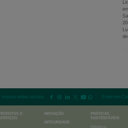
Li
em
Sa
20
Lu
de
 nossas redes sociais
Entre em Co
PRODUTOS E
INOVAÇÃO
PRÁTICAS
SERVIÇOS
SUSTENTÁVEIS
INTEGRIDADE
Prêmios e