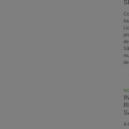
S
Co
Ir
Li
pr
de
Sã
mu
de
NO
I
R
S
A 