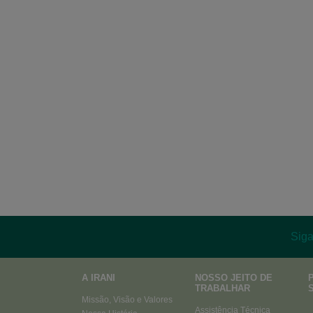
Siga
A IRANI
NOSSO JEITO DE
TRABALHAR
Missão, Visão e Valores
Assistência Técnica