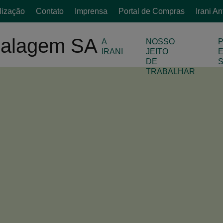
lização
Contato
Imprensa
Portal de Compras
Irani A
A
NOSSO
IRANI
JEITO
DE
TRABALHAR