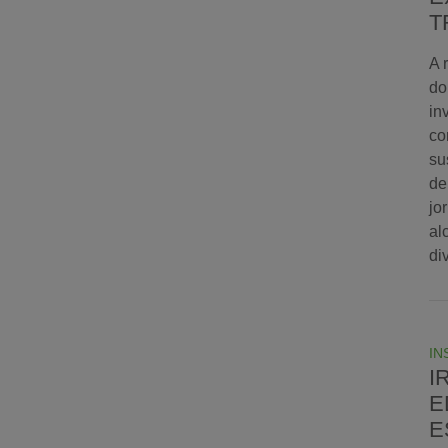
T
A 
do
in
co
su
de
jo
al
di
IN
I
E
E