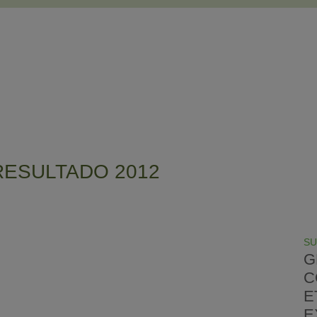
ESULTADO 2012
SU
G
C
E
E