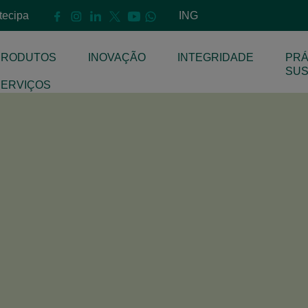
ntecipa
ING
PRODUTOS
INOVAÇÃO
INTEGRIDADE
PRÁ
E
SUS
SERVIÇOS