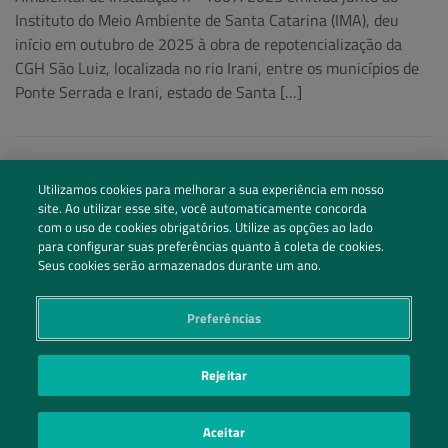
Instituto do Meio Ambiente de Santa Catarina (IMA), deu
início em outubro de 2025 à obra de repotencialização da
CGH São Luiz, localizada no rio Irani, entre os municípios de
Ponte Serrada e Irani, estado de Santa […]
Utilizamos cookies para melhorar a sua experiência em nosso
site. Ao utilizar esse site, você automaticamente concorda
com o uso de cookies obrigatórios. Utilize as opções ao lado
para configurar suas preferências quanto à coleta de cookies.
Seus cookies serão armazenados durante um ano.
Preferências
Siga nossas redes sociais
Rejeitar
Entre em Contato
Aceitar
POLÍTICA DE PRIVACIDADE
PREFERÊNCIAS DE PRIVACIDADE
|
| ©2026 IRANI PAPEL E