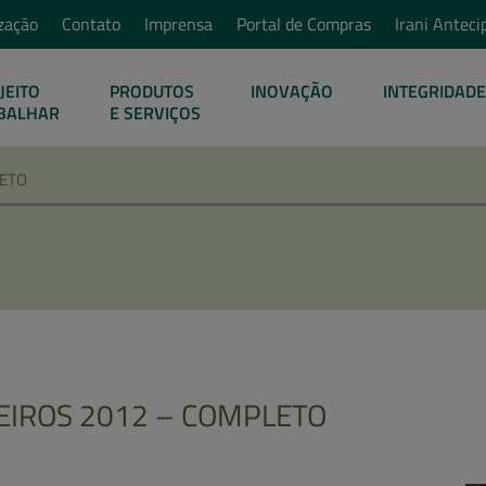
zação
Contato
Imprensa
Portal de Compras
Irani Anteci
JEITO
PRODUTOS
INOVAÇÃO
INTEGRIDADE
BALHAR
E SERVIÇOS
LETO
EIROS 2012 – COMPLETO