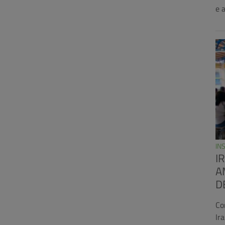
e 
IN
I
A
D
Co
Ir