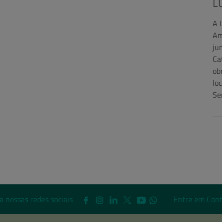
L
A 
Am
ju
Ca
ob
lo
Se
a nossas redes sociais
Entre em Cont