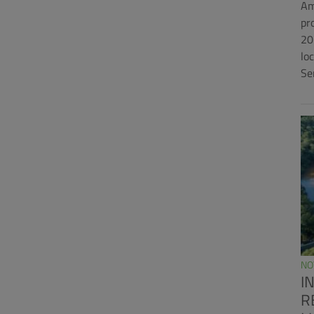
Am
pr
20
lo
Se
NO
I
R