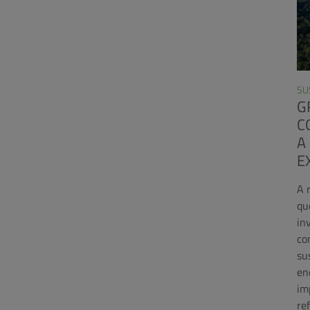
SU
G
C
A
E
A 
qu
in
co
su
en
im
re