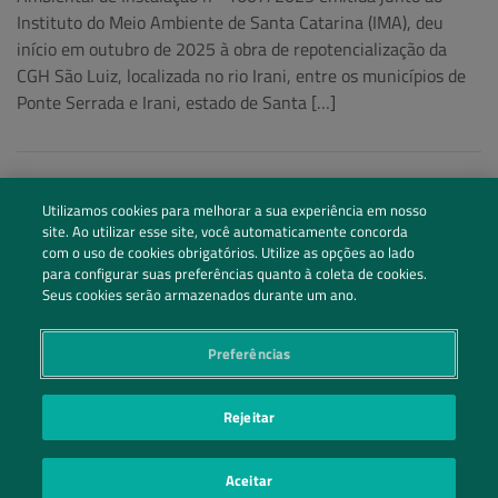
Instituto do Meio Ambiente de Santa Catarina (IMA), deu
início em outubro de 2025 à obra de repotencialização da
CGH São Luiz, localizada no rio Irani, entre os municípios de
Ponte Serrada e Irani, estado de Santa […]
Utilizamos cookies para melhorar a sua experiência em nosso
site. Ao utilizar esse site, você automaticamente concorda
com o uso de cookies obrigatórios. Utilize as opções ao lado
para configurar suas preferências quanto à coleta de cookies.
Seus cookies serão armazenados durante um ano.
Preferências
Siga nossas redes sociais
Rejeitar
Entre em Contato
Aceitar
POLÍTICA DE PRIVACIDADE
PREFERÊNCIAS DE PRIVACIDADE
|
| ©2026 IRANI PAPEL E