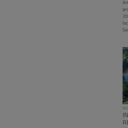
Am
pr
20
lo
Se
NO
I
R