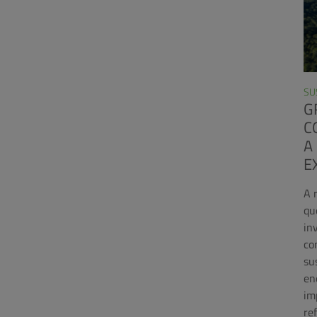
SU
G
C
A
E
A 
qu
in
co
su
en
im
re