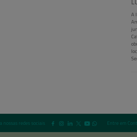
L
A 
Am
ju
Ca
ob
lo
Se
a nossas redes sociais
Entre em Cont