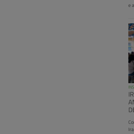
e 
IN
I
A
D
Co
Ir