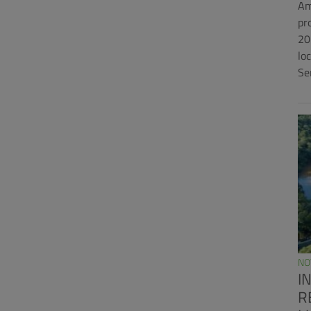
Am
pr
20
lo
Se
NO
I
R