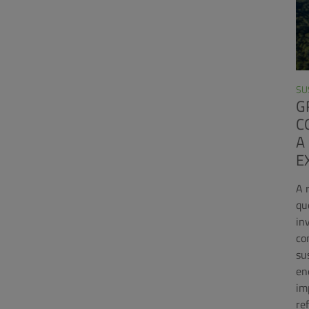
SU
G
C
A
E
A 
qu
in
co
su
en
im
re