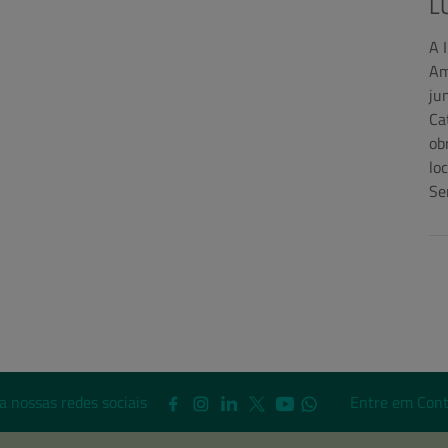
L
A 
Am
ju
Ca
ob
lo
Se
a nossas redes sociais
Entre em Cont