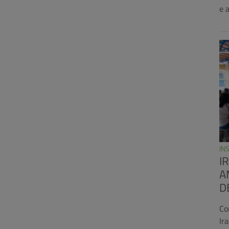
e 
IN
I
A
D
Co
Ir