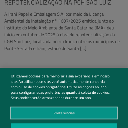
REPOTENCIALIZAÇÃO NA PCH SÃO LUIZ
A Irani Papel e Embalagem S.A. por meio da Licença
Ambiental de Instalação n° 1607/2025 emitida junto ao
Instituto do Meio Ambiente de Santa Catarina (IMA), deu
início em outubro de 2025 à obra de repotencialização da
CGH São Luiz, localizada no rio Irani, entre os municípios de
Ponte Serrada e Irani, estado de Santa […]
Utilizamos cookies para melhorar a sua experiência em nosso
site. Ao utilizar esse site, você automaticamente concorda
com o uso de cookies obrigatórios. Utilize as opções ao lado
para configurar suas preferências quanto à coleta de cookies.
Seus cookies serão armazenados durante um ano.
Preferências
Siga nossas redes sociais