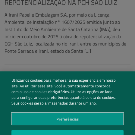
REPOTENCIALIZAÇÃO NA PCH SÃO LUIZ
A Irani Papel e Embalagem S.A. por meio da Licença
Ambiental de Instalação n° 1607/2025 emitida junto ao
Instituto do Meio Ambiente de Santa Catarina (IMA), deu
início em outubro de 2025 à obra de repotencialização da
CGH São Luiz, localizada no rio Irani, entre os municípios de
Ponte Serrada e Irani, estado de Santa […]
Utilizamos cookies para melhorar a sua experiência em nosso
site. Ao utilizar esse site, você automaticamente concorda
com o uso de cookies obrigatórios. Utilize as opções ao lado
para configurar suas preferências quanto à coleta de cookies.
Seus cookies serão armazenados durante um ano.
Preferências
Siga nossas redes sociais