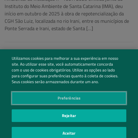
Instituto do Meio Ambiente de Santa Catarina (IMA), deu
início em outubro de 2025 à obra de repotencialização da
CGH São Luiz, localizada no rio Irani, entre os municípios de
Ponte Serrada e Irani, estado de Santa […]
Utilizamos cookies para melhorar a sua experiência em nosso
site. Ao utilizar esse site, você automaticamente concorda
com o uso de cookies obrigatórios. Utilize as opções ao lado
para configurar suas preferências quanto à coleta de cookies.
Seus cookies serão armazenados durante um ano.
Preferências
Siga nossas redes sociais
Rejeitar
Entre em Contato
Aceitar
POLÍTICA DE PRIVACIDADE
PREFERÊNCIAS DE PRIVACIDADE
|
| ©2026 IRANI PAPEL E