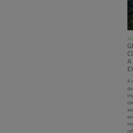
SU
G
C
A
E
A 
qu
in
co
su
en
im
re