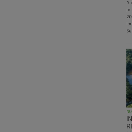
Am
pr
20
lo
Se
NO
I
R