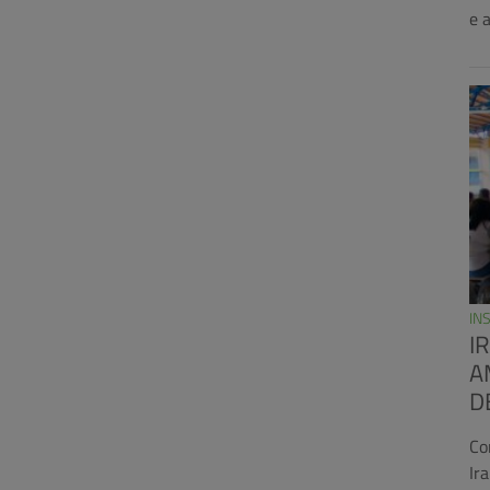
e 
IN
I
A
D
Co
Ir