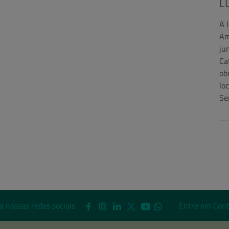
L
A 
Am
ju
Ca
ob
lo
Se
a nossas redes sociais
Entre em Cont