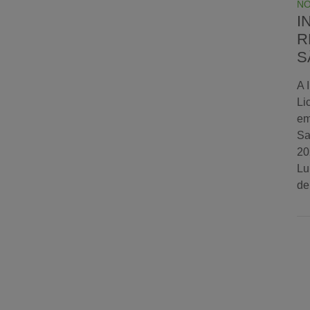
NO
I
R
S
A 
Li
em
Sa
20
Lu
de