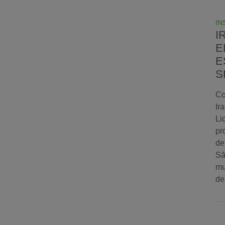
IN
I
E
E
S
Co
Ir
Li
pr
de
Sã
mu
de