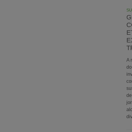
SU
G
C
E
E
T
A 
do
in
co
su
de
jo
al
di