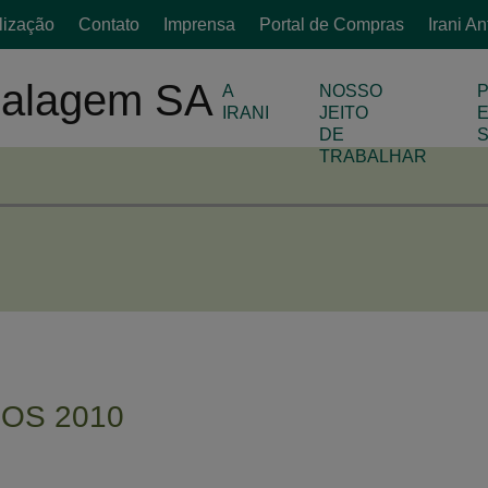
lização
Contato
Imprensa
Portal de Compras
Irani A
A
NOSSO
IRANI
JEITO
DE
TRABALHAR
OS 2010