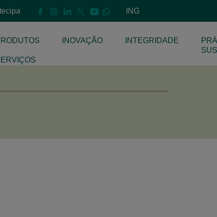
ntecipa
ING
PRODUTOS
INOVAÇÃO
INTEGRIDADE
PRÁ
E
SUS
SERVIÇOS