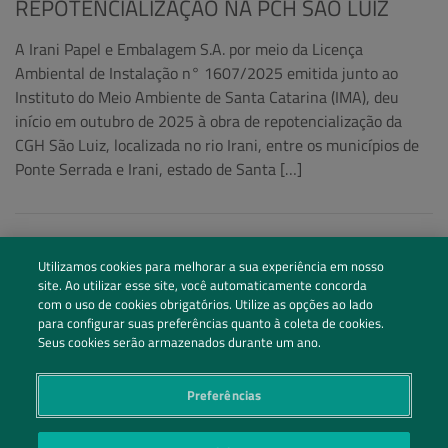
REPOTENCIALIZAÇÃO NA PCH SÃO LUIZ
A Irani Papel e Embalagem S.A. por meio da Licença
Ambiental de Instalação n° 1607/2025 emitida junto ao
Instituto do Meio Ambiente de Santa Catarina (IMA), deu
início em outubro de 2025 à obra de repotencialização da
CGH São Luiz, localizada no rio Irani, entre os municípios de
Ponte Serrada e Irani, estado de Santa […]
Utilizamos cookies para melhorar a sua experiência em nosso
site. Ao utilizar esse site, você automaticamente concorda
com o uso de cookies obrigatórios. Utilize as opções ao lado
para configurar suas preferências quanto à coleta de cookies.
Seus cookies serão armazenados durante um ano.
Preferências
Siga nossas redes sociais