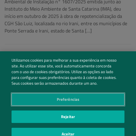
Ambiental de Instalação n° 1607/2025 emitida junto ao
Instituto do Meio Ambiente de Santa Catarina (IMA), deu
início em outubro de 2025 à obra de repotencialização da
CGH São Luiz, localizada no rio Irani, entre os municípios de
Ponte Serrada e Irani, estado de Santa […]
Utilizamos cookies para melhorar a sua experiência em nosso
site. Ao utilizar esse site, você automaticamente concorda
com o uso de cookies obrigatórios. Utilize as opções ao lado
para configurar suas preferências quanto à coleta de cookies.
Seus cookies serão armazenados durante um ano.
Preferências
Siga nossas redes sociais
Rejeitar
Entre em Contato
Aceitar