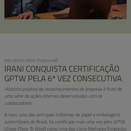
MELHORES PARA TRABALHAR
IRANI CONQUISTA CERTIFICAÇÃO
GPTW PELA 6ª VEZ CONSECUTIVA
Histórico positivo de reconhecimentos da empresa é fruto de
uma série de ações internas desenvolvidas com os
colaboradores
A Irani, uma das principais indústrias de papel e embalagens
sustentáveis do Brasil, foi certificada mais uma vez pelo GPTW
(
Great Place To Work
) como uma das como Melhores Empresas