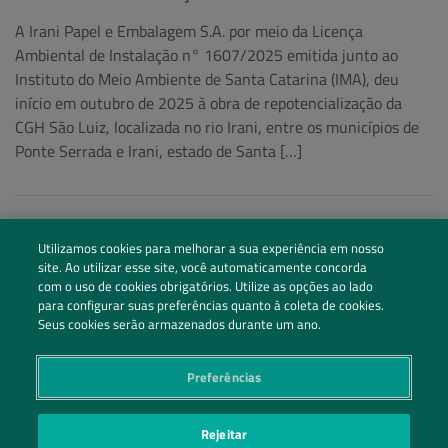
A Irani Papel e Embalagem S.A. por meio da Licença
Ambiental de Instalação n° 1607/2025 emitida junto ao
Instituto do Meio Ambiente de Santa Catarina (IMA), deu
início em outubro de 2025 à obra de repotencialização da
CGH São Luiz, localizada no rio Irani, entre os municípios de
Ponte Serrada e Irani, estado de Santa […]
Utilizamos cookies para melhorar a sua experiência em nosso
site. Ao utilizar esse site, você automaticamente concorda
com o uso de cookies obrigatórios. Utilize as opções ao lado
para configurar suas preferências quanto à coleta de cookies.
Seus cookies serão armazenados durante um ano.
Preferências
Siga nossas redes sociais
Rejeitar