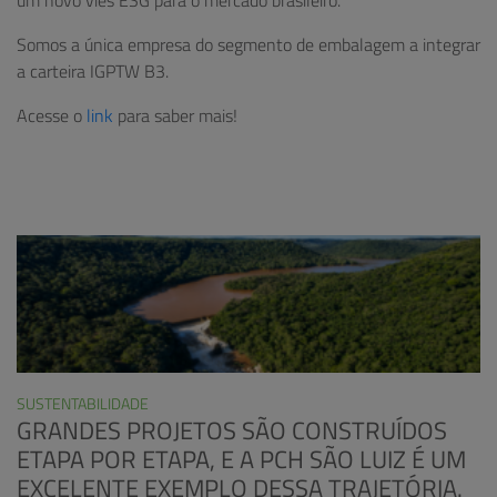
um novo viés ESG para o mercado brasileiro.
Somos a única empresa do segmento de embalagem a integrar
a carteira IGPTW B3.
Acesse o
link
para saber mais!
SUSTENTABILIDADE
GRANDES PROJETOS SÃO CONSTRUÍDOS
ETAPA POR ETAPA, E A PCH SÃO LUIZ É UM
EXCELENTE EXEMPLO DESSA TRAJETÓRIA.