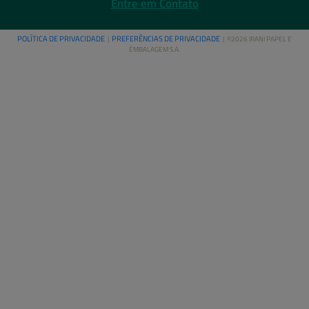
Entre em Contato
POLÍTICA DE PRIVACIDADE
PREFERÊNCIAS DE PRIVACIDADE
|
| ©2026 IRANI PAPEL E
EMBALAGEM S.A.