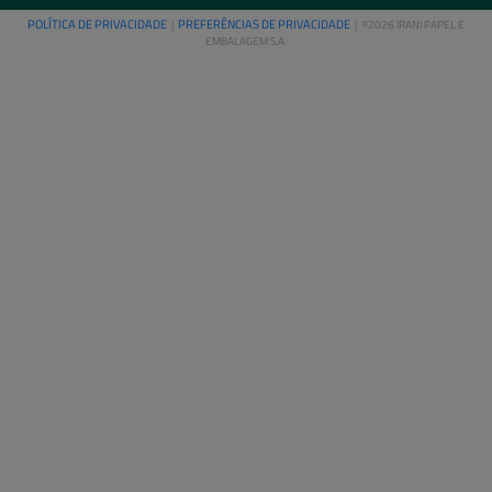
POLÍTICA DE PRIVACIDADE
PREFERÊNCIAS DE PRIVACIDADE
|
| ©2026 IRANI PAPEL E
EMBALAGEM S.A.