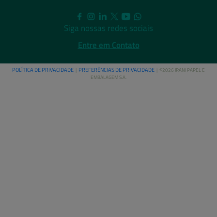
Siga nossas redes sociais
Entre em Contato
POLÍTICA DE PRIVACIDADE
PREFERÊNCIAS DE PRIVACIDADE
|
| ©2026 IRANI PAPEL E
EMBALAGEM S.A.