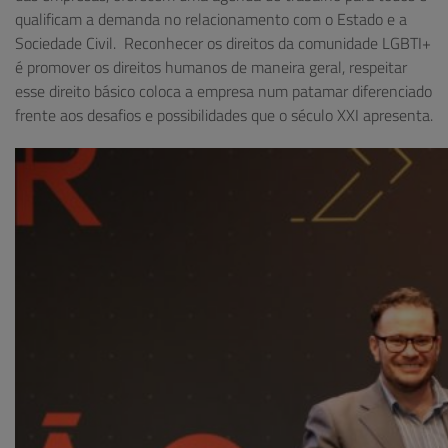
qualificam a demanda no relacionamento com o Estado e a
Sociedade Civil. Reconhecer os direitos da comunidade LGBTI+
é promover os direitos humanos de maneira geral, respeitar
esse direito básico coloca a empresa num patamar diferenciado
frente aos desafios e possibilidades que o século XXI apresenta.