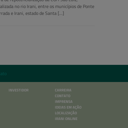
calizada no rio Irani, entre os municípios de Ponte
rrada e Irani, estado de Santa […]
ato
INVESTIDOR
CARREIRA
CONTATO
IMPRENSA
IDEIAS EM AÇÃO
LOCALIZAÇÃO
IRANI ONLINE