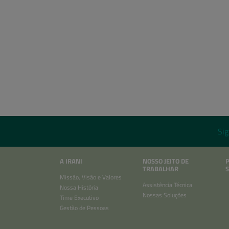
Sig
A IRANI
NOSSO JEITO DE
TRABALHAR
S
Missão, Visão e Valores
Assistência Técnica
Nossa História
Nossas Soluções
Time Executivo
Gestão de Pessoas