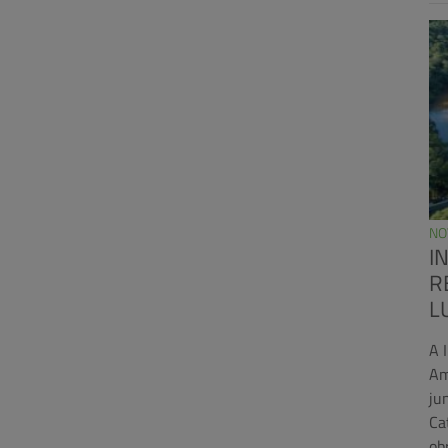
NO
I
R
L
A 
Am
ju
Ca
ob