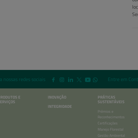
lo
Se
a nossas redes sociais
Entre em Cont
PRODUTOS E
INOVAÇÃO
PRÁTICAS
ERVIÇOS
SUSTENTÁVEIS
INTEGRIDADE
Prêmios e
Reconhecimentos
Certificações
Manejo Florestal
Gestão Ambiental