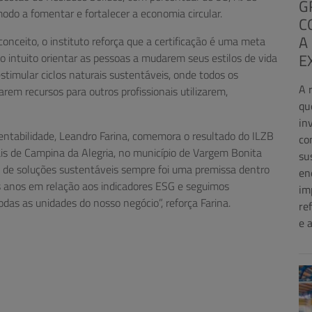
G
odo a fomentar e fortalecer a economia circular.
C
A
nceito, o instituto reforça que a certificação é uma meta
E
m o intuito orientar as pessoas a mudarem seus estilos de vida
 estimular ciclos naturais sustentáveis, onde todos os
A 
rem recursos para outros profissionais utilizarem,
qu
in
ntabilidade, Leandro Farina, comemora o resultado do ILZB
co
is de Campina da Alegria, no município de Vargem Bonita
su
ca de soluções sustentáveis sempre foi uma premissa dentro
en
s anos em relação aos indicadores ESG e seguimos
im
as as unidades do nosso negócio”, reforça Farina.
re
e 