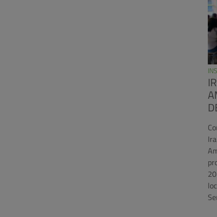
IN
I
A
D
Co
Ir
Am
pr
20
lo
Se