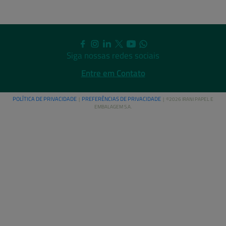
Siga nossas redes sociais
Entre em Contato
POLÍTICA DE PRIVACIDADE
PREFERÊNCIAS DE PRIVACIDADE
|
| ©2026 IRANI PAPEL E
EMBALAGEM S.A.