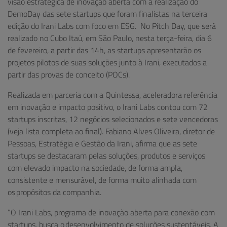
visão estratégica de inovação aberta com a realização do
DemoDay das sete startups que foram finalistas na terceira
edição do Irani Labs com foco em ESG. No Pitch Day, que será
realizado no Cubo Itaú, em São Paulo, nesta terça-feira, dia 6
de fevereiro, a partir das 14h, as startups apresentarão os
projetos pilotos de suas soluções junto à Irani, executados a
partir das provas de conceito (POCs).
Realizada em parceria com a Quintessa, aceleradora referência
em inovação e impacto positivo, o Irani Labs contou com 72
startups inscritas, 12 negócios selecionados e sete vencedoras
(veja lista completa ao final). Fabiano Alves Oliveira, diretor de
Pessoas, Estratégia e Gestão da Irani, afirma que as sete
startups se destacaram pelas soluções, produtos e serviços
com elevado impacto na sociedade, de forma ampla,
consistente e mensurável, de forma muito alinhada com
os propósitos da companhia.
“O Irani Labs, programa de inovação aberta para conexão com
startups, busca o desenvolvimento de soluções sustentáveis. A