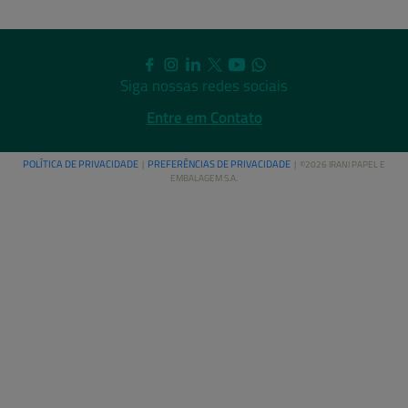
Siga nossas redes sociais
Entre em Contato
POLÍTICA DE PRIVACIDADE
PREFERÊNCIAS DE PRIVACIDADE
|
| ©2026 IRANI PAPEL E
EMBALAGEM S.A.