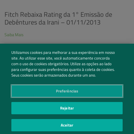
Fitch Rebaixa Rating da 1° Emissão de
Debêntures da Irani – 01/11/2013
Saiba Mais
Utilizamos cookies para melhorar a sua experiência em nosso
site. Ao utilizar esse site, você automaticamente concorda
« Anterior
1
…
14
15
16
com o uso de cookies obrigatórios. Utilize as opções ao lado
para configurar suas preferências quanto à coleta de cookies.
Seus cookies serão armazenados durante um ano.
Preferências
Siga nossas redes sociais
Rejeitar
Entre em Contato
Aceitar
POLÍTICA DE PRIVACIDADE
PREFERÊNCIAS DE PRIVACIDADE
|
| ©2026 IRANI PAPEL E
EMBALAGEM S.A.