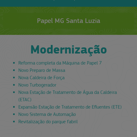
Papel MG Santa Luzia
Modernização
Reforma completa da Máquina de Papel 7
Novo Preparo de Massa
Nova Caldeira de Força
Novo Turbogerador
Nova Estação de Tratamento de Água da Caldeira
(ETAC)
Expansão Estação de Tratamento de Efluentes (ETE)
Novo Sistema de Automação
Revitalização do parque fabril