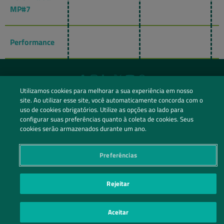
MP#7
Performance
Siga nossas redes sociais
Utilizamos cookies para melhorar a sua experiência em nosso
site. Ao utilizar esse site, você automaticamente concorda com o
Entre em Contato
uso de cookies obrigatórios. Utilize as opções ao lado para
configurar suas preferências quanto à coleta de cookies. Seus
cookies serão armazenados durante um ano.
POLÍTICA DE PRIVACIDADE
PREFERÊNCIAS DE PRIVACIDADE
|
| ©2026 IRANI PAPEL E
EMBALAGEM S.A.
Preferências
Rejeitar
Aceitar