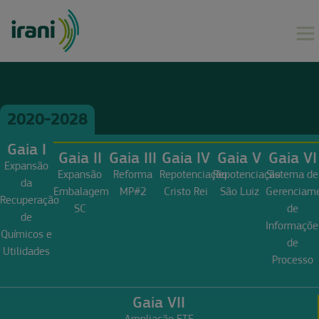
2020-2028
Gaia I
Gaia II
Gaia III
Gaia IV
Gaia V
Gaia VI
Expansão
Expansão
Reforma
Repotenciação
Repotenciação
Sistema de
da
Embalagem
MP#2
Cristo Rei
São Luiz
Gerenciam
Recuperação
SC
de
de
Informaçõe
Químicos e
de
Utilidades
Processo
Gaia VII
Ampliação ETE