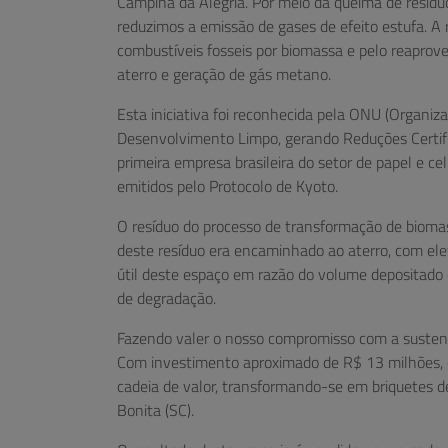
Campina da Alegria. Por meio da queima de resídu
reduzimos a emissão de gases de efeito estufa. A 
combustíveis fosseis por biomassa e pelo reaprove
aterro e geração de gás metano.
Esta iniciativa foi reconhecida pela ONU (Organ
Desenvolvimento Limpo, gerando Reduções Certific
primeira empresa brasileira do setor de papel e c
emitidos pelo Protocolo de Kyoto.
O resíduo do processo de transformação de bioma
deste resíduo era encaminhado ao aterro, com ele
útil deste espaço em razão do volume depositado 
de degradação.
Fazendo valer o nosso compromisso com a susten
Com investimento aproximado de R$ 13 milhões, e
cadeia de valor, transformando-se em briquetes 
Bonita (SC).