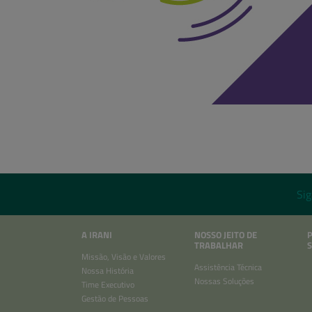
Sig
A IRANI
NOSSO JEITO DE
TRABALHAR
S
Missão, Visão e Valores
Assistência Técnica
Nossa História
Nossas Soluções
Time Executivo
Gestão de Pessoas