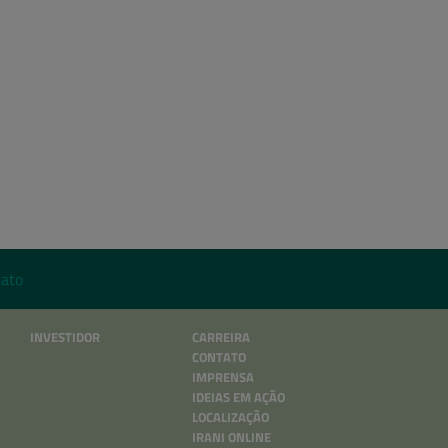
ato
INVESTIDOR
CARREIRA
CONTATO
IMPRENSA
IDEIAS EM AÇÃO
LOCALIZAÇÃO
IRANI ONLINE