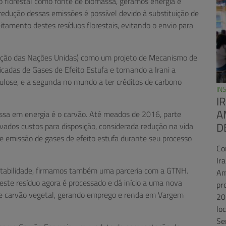
o florestal como fonte de biomassa, geramos energia e
redução dessas emissões é possível devido à substituição de
itamento destes resíduos florestais, evitando o envio para
ização das Nações Unidas) como um projeto de Mecanismo de
adas de Gases de Efeito Estufa e tornando a Irani a
elulose, e a segunda no mundo a ter créditos de carbono
IN
I
A
ssa em energia é o carvão. Até meados de 2016, parte
D
vados custos para disposição, considerada redução na vida
e emissão de gases de efeito estufa durante seu processo
Co
Ir
tabilidade, firmamos também uma parceria com a GTNH.
Am
ste resíduo agora é processado e dá início a uma nova
pr
de carvão vegetal, gerando emprego e renda em Vargem
20
lo
Se