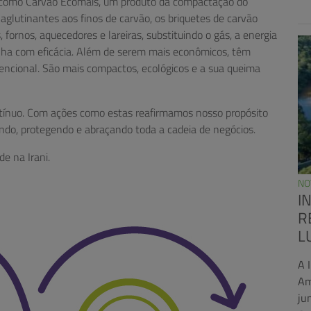
o como Carvão Ecomais, um produto da compactação do
aglutinantes aos finos de carvão, os briquetes de carvão
fornos, aquecedores e lareiras, substituindo o gás, a energia
lenha com eficácia. Além de serem mais econômicos, têm
vencional. São mais compactos, ecológicos e a sua queima
tínuo. Com ações como estas reafirmamos nosso propósito
ndo, protegendo e abraçando toda a cadeia de negócios.
de na Irani.
NO
I
R
L
A 
Am
ju