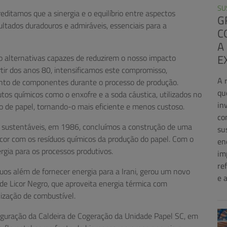
SU
editamos que a sinergia e o equilíbrio entre aspectos
G
ltados duradouros e admiráveis, essenciais para a
C
A
E
 alternativas capazes de reduzirem o nosso impacto
tir dos anos 80, intensificamos este compromisso,
A 
nto de componentes durante o processo de produção.
qu
s químicos como o enxofre e a soda cáustica, utilizados no
in
 de papel, tornando-o mais eficiente e menos custoso.
co
sustentáveis, em 1986, concluímos a construção de uma
su
icor com os resíduos químicos da produção do papel. Com o
en
gia para os processos produtivos.
im
re
uos além de fornecer energia para a Irani, gerou um novo
e 
e Licor Negro, que aproveita energia térmica com
lização de combustível.
uração da Caldeira de Cogeração da Unidade Papel SC, em