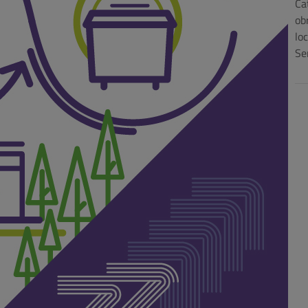
Ca
ob
lo
Se