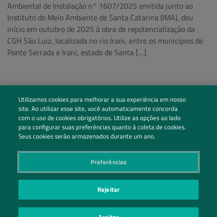
Ambiental de Instalação n° 1607/2025 emitida junto ao
Instituto do Meio Ambiente de Santa Catarina (IMA), deu
início em outubro de 2025 à obra de repotencialização da
CGH São Luiz, localizada no rio Irani, entre os municípios de
Ponte Serrada e Irani, estado de Santa […]
Utilizamos cookies para melhorar a sua experiência em nosso
site. Ao utilizar esse site, você automaticamente concorda
com o uso de cookies obrigatórios. Utilize as opções ao lado
para configurar suas preferências quanto à coleta de cookies.
Seus cookies serão armazenados durante um ano.
Preferências
Siga nossas redes sociais
Rejeitar
Entre em Contato