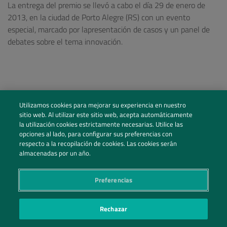
La entrega del premio se llevó a cabo el día 29 de enero de
2013, en la ciudad de Porto Alegre (RS) con un evento
especial, marcado por lapresentación de casos y un panel de
debates sobre el tema innovación.
Utilizamos cookies para mejorar su experiencia en nuestro
sitio web. Al utilizar este sitio web, acepta automáticamente
la utilización cookies estrictamente necesarias. Utilice las
opciones al lado, para configurar sus preferencias con
respecto a la recopilación de cookies. Las cookies serán
almacenadas por un año.
Preferencias
Sigue nuestras redes sociales
Rechazar
Contáctenos