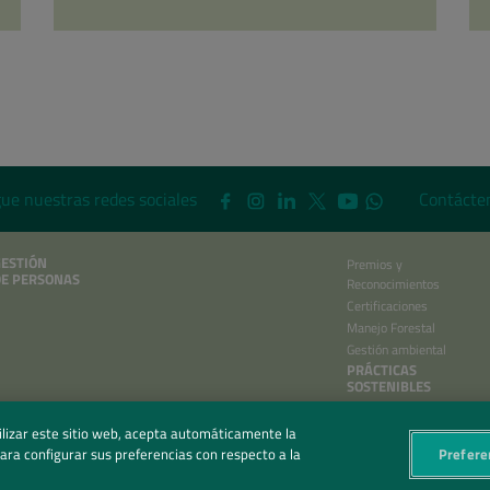
gue nuestras redes sociales
Contácte
ESTIÓN
Premios y
DE PERSONAS
Reconocimientos
Certificaciones
Manejo Forestal
Gestión ambiental
PRÁCTICAS
SOSTENIBLES
Informe Integrado
tilizar este sitio web, acepta automáticamente la
 para configurar sus preferencias con respecto a la
Prefere
LÍTICA DE PRIVACIDAD
|
PREFERENCIAS DE PRIVACIDAD
| ©2026 IRANI PAPEL E EMBALAGEM S