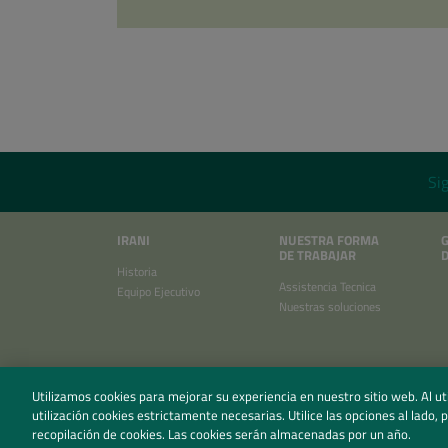
Si
IRANI
NUESTRA FORMA
G
DE TRABAJAR
Historia
Assistencia Tecnica
Equipo Ejecutivo
Nuestras soluciones
Utilizamos cookies para mejorar su experiencia en nuestro sitio web. Al u
utilización cookies estrictamente necesarias. Utilice las opciones al lado,
recopilación de cookies. Las cookies serán almacenadas por un año.
PO