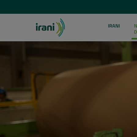
IRANI
N
D