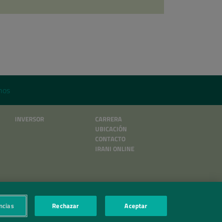
nos
INVERSOR
CARRERA
UBICACIÓN
CONTACTO
IRANI ONLINE
ncias
Rechazar
Aceptar
.A.