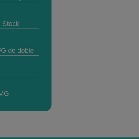
l Stock
FG de doble
 MG