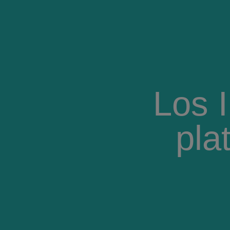
Los 
pla