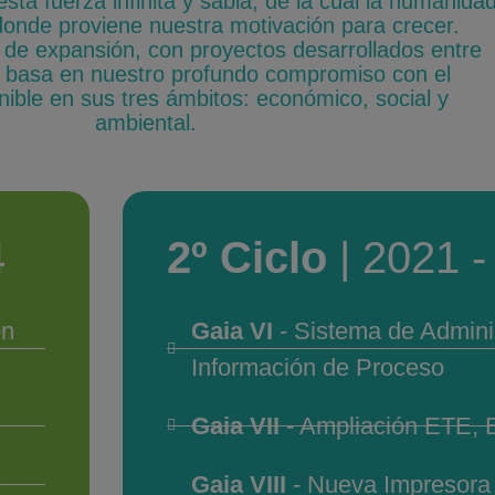
ta fuerza infinita y sabia, de la cual la humanida
donde proviene nuestra motivación para crecer.
n de expansión, con proyectos desarrollados entre
 basa en nuestro profundo compromiso con el
nible en sus tres ámbitos: económico, social y
ambiental.
4
2º Ciclo
| 2021 
ón
Gaia VI
- Sistema de Admini
Información de Proceso
Gaia VII
- Ampliación ETE, 
Gaia VIII
- Nueva Impresora 