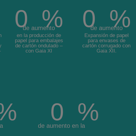
0
  %
0
  %
de aumento
de aumento
n
en la producción de
Expansión de papel
papel para embalajes
para envases de
y
de cartón ondulado –
cartón corrugado con
–
con Gaia XI
Gaia XII.
  %
0
  %
la
de aumento en la