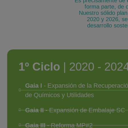
Es precisamente de es
forma parte, de 
Nuestro sólido pla
2020 y 2026, se
desarrollo soste
1º Ciclo
| 2020 - 202
Gaia I
- Expansión de la Recuperaci
de Químicos y Utilidades
Gaia II
- Expansión de Embalaje SC
Gaia III
- Reforma MP#2