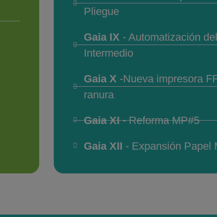
Pliegue
Gaia IX
- Automatización de
Intermedio
Gaia X
-Nueva impresora F
ranura
Gaia XI
- Reforma MP#5
Gaia XII
- Expansión Papel