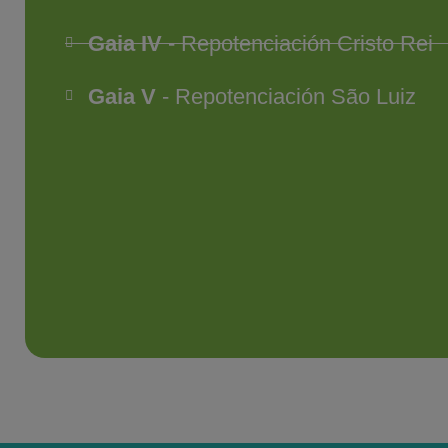
Gaia IV
- Repotenciación Cristo Rei
Gaia V
- Repotenciación São Luiz