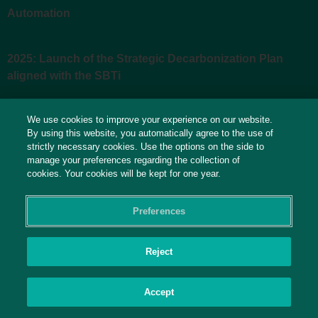
Automation
2025: Launch of the Strategic Decarbonization Plan
aligned with the SBTi
We use cookies to improve your experience on our website.
2025: Gaia X — startup of the new FFG Dual Slotter
By using this website, you automatically agree to the use of
printer
strictly necessary cookies. Use the options on the side to
manage your preferences regarding the collection of
cookies. Your cookies will be kept for one year.
2026: Gaia XI — completion of the MP#5 rebuild
Preferences
2026: 20th edition of the Sustainability Report
Reject
2026: Early release of the first IFRS Sustainability Report
Accept